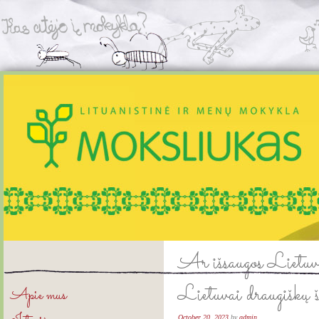
Ar išsaugos Lietuvos 
Lietuvai draugiškų š
Apie mus
October 20, 2023
by
admin