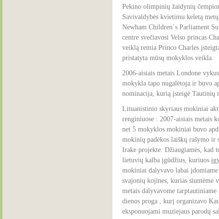
Pekino olimpinių žaidynių čempion
Savivaldybės kvietimu keletą met
Newham Children`s Parliament Su
centre svečiavosi Velso princas Ch
veiklą remia Princo Charles įsteig
pristatyta mūsų mokyklos veikla.
2006-aisiais metais Londone vykus
mokykla tapo nugalėtoja ir buvo ap
nominacija, kurią įsteigė Tautinių
Lituanistinio skyriaus mokiniai a
renginiuose : 2007-aisiais metais 
net 5 mokyklos mokiniai buvo apdo
mokinių padėkos laiškų rašymo ir s
Irake projekte. Džiaugiamės, kad t
lietuvių kalba įgūdžius, kuriuos 
mokiniai dalyvavo labai įdomiame 
svajonių kojines, kurias siuntėme 
metais dalyvavome tarptautiniame 
dienos proga , kurį organizavo Ka
eksponuojami muziejaus parodų sal