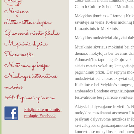
Istorija
2003-iaisiais metais Londone įkur
Church Culture School “Moksliuka
Naujienos.
Mokyklos įkūrėjas – Lietuvių Krik
Lituanistinis skyrius
savaitėje su viena 10-ties mokinių 
Lituanistinis ir Muzikinis.
Gravesend miesto filialas
Mokyklos moksleiviai aktyviai dal
Muzikinis skyrius
Muzikinio skyriaus mokiniai bei c
Tvarkaraštis
dienai,o mokytojus bei tėvelius dž
Adomavičius tapo nugalėtoju vokal
Nuotraukų galerijos
aisiais metais vokalistų kategorij
pagrindiniu prizu. Dar septyni mo
Naudingos internetinės
moksleiviai bei choras aktyviai da
nuorodos
Kalėdinėse bei Velykinėse mugėse, 
ambasados Londone organizuojamuos
Atsiliepimai apie mus
festivaliuose bei įvairiose šventėse
Aktyviai dalyvaujame ir vietinės 
Prisijunkite prie mūsų
mokyklos muzikantai atstovavo Lie
puslapio Facebook
prašymu dalyvavome muzikos ir šok
savivaldybės organizuojamuose kon
koncertuose mokyklos chorui buvo į