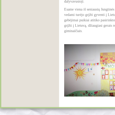
dalyvavusioji.
Esame viena iš seniausių Jungtinė
vedami turėjo grįžti gyventi į Lie
gebėjimai puikiai atitiko pasirinkt
grįžti į Lietuvą, džiaugiasi gerais 
giminaičiais.