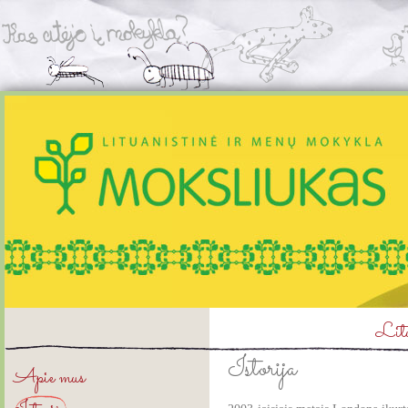
Litu
Istorija
Apie mus