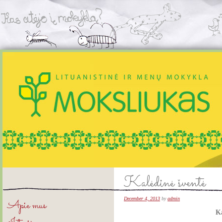
Kalėdinė šventė
December 4, 2013
by
admin
Apie mus
K