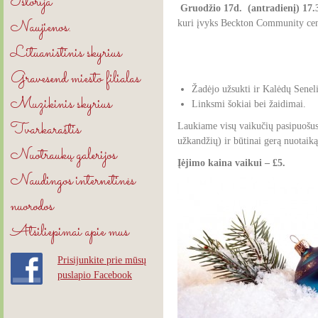
Istorija
Gruod
žio 17d. (antradienį) 17.
Naujienos.
kuri įvyks Beckton Community cent
Lituanistinis skyrius
Gravesend miesto filialas
Žadėjo užsukti ir Kalėdų Seneli
Muzikinis skyrius
Linksmi šokiai bei žaidimai.
Tvarkaraštis
Laukiame visų vaikučių pasipuošusi
užkandžių) ir būtinai gerą nuotaiką
Nuotraukų galerijos
Įėjimo kaina vaikui – £5.
Naudingos internetinės
nuorodos
Atsiliepimai apie mus
Prisijunkite prie mūsų
puslapio Facebook