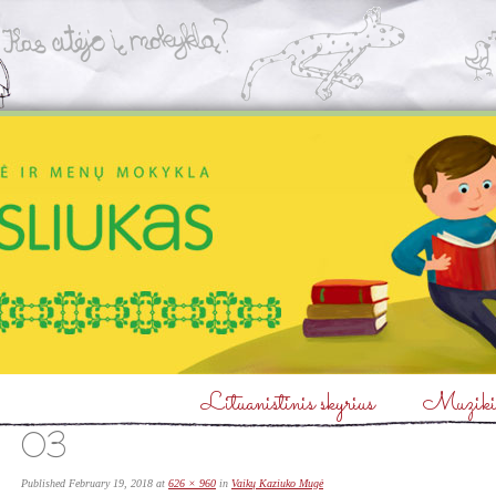
Lituanistinis skyrius
Muzikin
03
Published
February 19, 2018
at
626 × 960
in
Vaikų Kaziuko Mugė